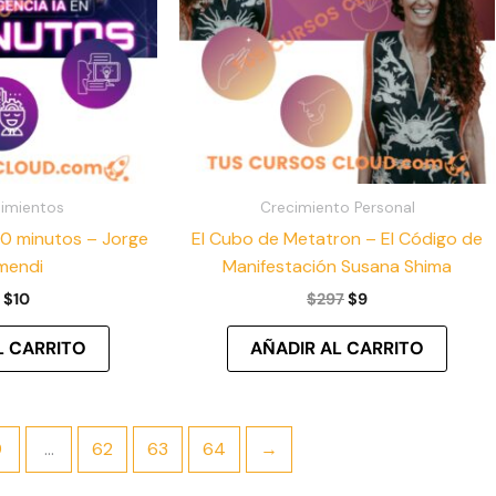
imientos
Crecimiento Personal
60 minutos – Jorge
El Cubo de Metatron – El Código de
mendi
Manifestación Susana Shima
$
10
$
297
$
9
L CARRITO
AÑADIR AL CARRITO
9
…
62
63
64
→