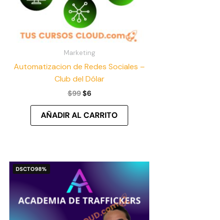
Marketing
Automatizacion de Redes Sociales –
Club del Dólar
$
99
$
6
AÑADIR AL CARRITO
El
El
DSCTO
98%
precio
precio
original
actual
era:
es:
$497.
$10.