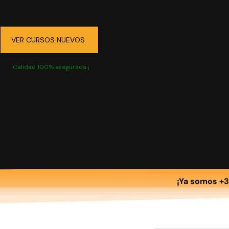
VER CURSOS NUEVOS
Calidad 100% asegurada ¡
¡Ya somos +3