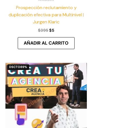
Prospección reclutamiento y
duplicación efectiva para Multinivel |
Jurgen Klaric
$
395
$
5
AÑADIR AL CARRITO
El
El
DSCTO
89%
precio
precio
original
actual
era:
es:
$53.
$6.