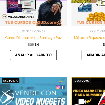
Redes Sociales
Crecimient
Curso Disenator de Santiago Paz
Método Riqueza d
$
29
$
4
$
AÑADIR AL CARRITO
AÑADIR A
El
El
DSCTO
97%
DSCTO
99%
precio
precio
original
actual
era:
es:
$280.
$9.