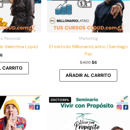
o Personal
Marketing
e Valentina Lopez
El método MillonarioLatino | Santiago
Paz
6
$
400
$
6
L CARRITO
AÑADIR AL CARRITO
El
El
El
El
DSCTO
98%
precio
precio
precio
precio
original
actual
original
actual
era:
es:
era:
es:
$350.
$5.
$570.
$10.