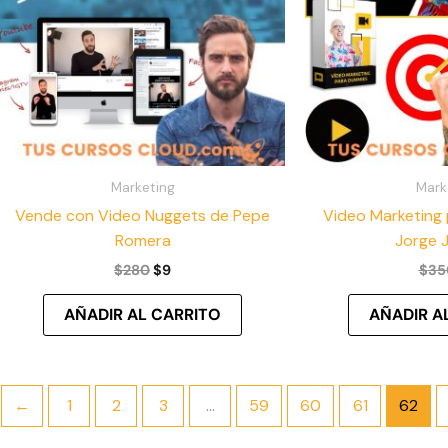
Marketing
Mark
Vende con Video Nuggets de Pepe
Video Marketing
Romera
Jorge 
$
280
$
9
$
35
AÑADIR AL CARRITO
AÑADIR A
←
1
2
3
…
59
60
61
62