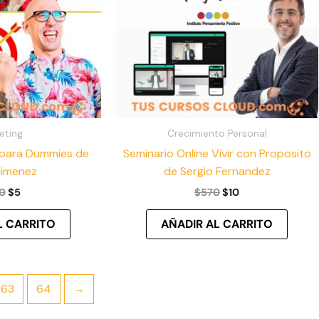
eting
Crecimiento Personal
 para Dummies de
Seminario Online Vivir con Proposito
Jimenez
de Sergio Fernandez
0
$
5
$
570
$
10
L CARRITO
AÑADIR AL CARRITO
63
64
→