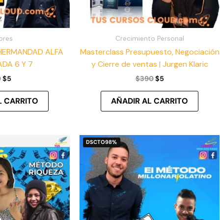
ores
Crecimiento Personal
HERMANDAD ALFA
Masterclass Presupuesto, Negociación
DA 6 Y 7
y Cierre de ventas | Jurgen Klaric
9
$
5
$
390
$
5
L CARRITO
AÑADIR AL CARRITO
El
El
DSCTO
98%
precio
precio
original
actual
era:
es:
$400.
$6.