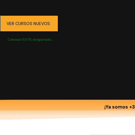
VER CURSOS NUEVOS
Calidad 100% asegurada ¡
¡Ya somos +3