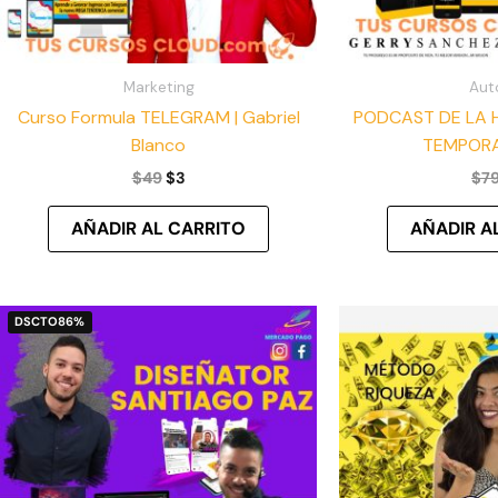
Marketing
Aut
Curso Formula TELEGRAM | Gabriel
PODCAST DE LA 
Blanco
TEMPORA
$
49
$
3
$
7
AÑADIR AL CARRITO
AÑADIR A
El
El
DSCTO
86%
precio
precio
original
actual
era:
es:
$29.
$4.