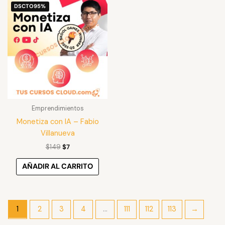
El
El
DSCTO
95%
precio
precio
original
actual
era:
es:
$149.
$7.
Emprendimientos
Monetiza con IA – Fabio
Villanueva
$
149
$
7
AÑADIR AL CARRITO
1
2
3
4
…
111
112
113
→