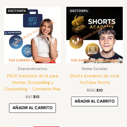
El
El
El
El
DSCTO
90%
DSCTO
98%
precio
precio
precio
precio
original
actual
original
actual
era:
es:
era:
es:
$97.
$10.
$582.
$10.
Emprendimientos
Redes Sociales
PACK Asistente de IA para
Shorts Academy de Jordi
Ventas, Storyselling y
YouTube Shorts
Copywriting – Convierte Mas
$
582
$
10
$
97
$
10
AÑADIR AL CARRITO
AÑADIR AL CARRITO