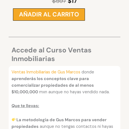
$
597
$
17
El
El
precio
precio
AÑADIR AL CARRITO
Ventas
original
actual
Inmobiliarias
era:
es:
–
$597.
$17.
Gus
Marcos
cantidad
Accede al Curso Ventas
Inmobiliarias
Ventas Inmobiliarias de Gus Marcos
donde
aprenderás los conceptos clave para
comercializar propiedades de al menos
$10,000,000
mxn aunque no hayas vendido nada.
Que te llevas:
La metodología de Gus Marcos para vender
propiedades
aunque no tengas contactos ni hayas