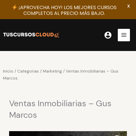
X
¡APROVECHA HOY! LOS MEJORES CURSOS
COMPLETOS AL PRECIO MÁS BAJO.
Ir
al
contenido
Inicio
/
Categorias
/
Marketing
/ Ventas Inmobiliarias – Gus
Marcos
Ventas Inmobiliarias – Gus
Marcos