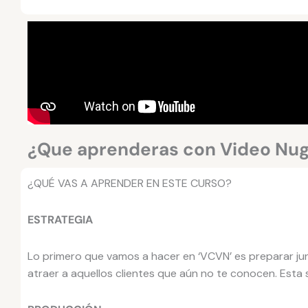
¿Que aprenderas con Video Nu
¿QUÉ VAS A APRENDER EN ESTE CURSO?
ESTRATEGIA
Lo primero que vamos a hacer en ‘VCVN’ es preparar ju
atraer a aquellos clientes que aún no te conocen. Esta s