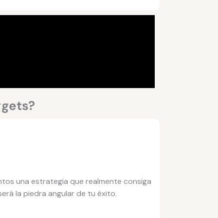
ggets?
ntos una estrategia que realmente consiga
erá la piedra angular de tu éxito.