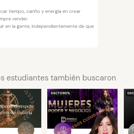
ar tiempo, cariño y energía en crear
empre vender.
uir en la gente, independientemente de que
s estudiantes también buscaron
El
El
El
El
DSCTO
90%
DS
precio
precio
precio
precio
original
actual
original
actual
era:
es:
era:
es:
$200.
$10.
$100.
$10.