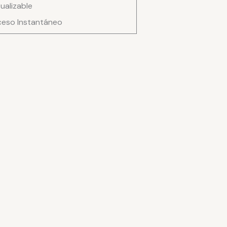
ualizable
a
eso Instantáneo
ad