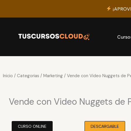
¡APROVE
Ir
al
contenido
Curso
Inicio
/
Categorias
/
Marketing
/ Vende con Video Nuggets de 
Vende con Video Nuggets de 
CURSO ONLINE
DESCARGABLE