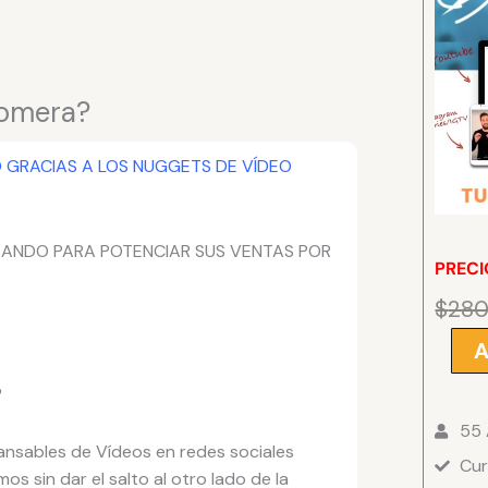
Romera?
O GRACIAS A LOS NUGGETS DE VÍDEO
SANDO PARA POTENCIAR SUS VENTAS POR
PRECI
$
28
A
Vende
con
?
Video
55
Nugge
nsables de Vídeos en redes sociales
Cur
de
os sin dar el salto al otro lado de la