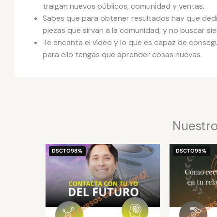
traigan nuevos públicos, comunidad y ventas.
Sabes que para obtener resultados hay que dedic
piezas que sirvan a la comunidad, y no buscar si
Te encanta el vídeo y lo que es capaz de conseg
para ello tengas que aprender cosas nuevas.
Nuestro
El
El
DSCTO
98%
DSCTO
95%
precio
precio
original
actual
era:
es:
$497.
$10.