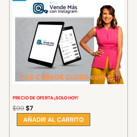
PRECIO DE OFERTA ¡SOLO HOY!
$
99
$
7
El
El
precio
precio
AÑADIR AL CARRITO
RETO
original
actual
VENDE
era:
es:
MAS