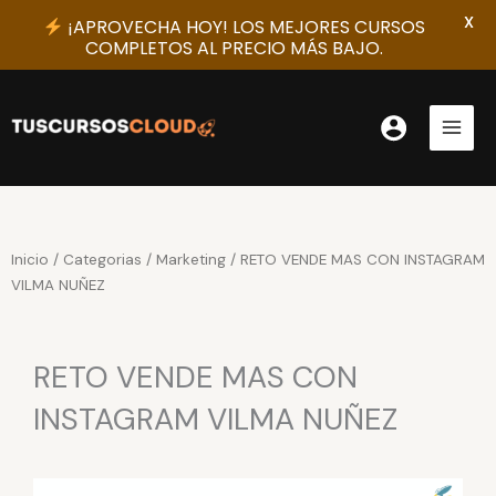
X
¡APROVECHA HOY! LOS MEJORES CURSOS
COMPLETOS AL PRECIO MÁS BAJO.
Ir
al
contenido
Inicio
/
Categorias
/
Marketing
/ RETO VENDE MAS CON INSTAGRAM
VILMA NUÑEZ
RETO VENDE MAS CON
INSTAGRAM VILMA NUÑEZ