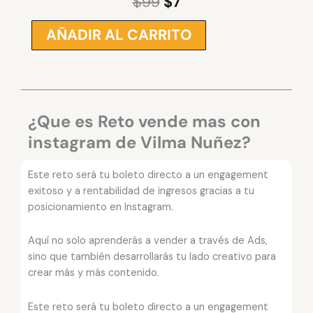
$
99
$
7
El
El
precio
precio
AÑADIR AL CARRITO
RETO
original
actual
VENDE
era:
es:
MAS
$99.
$7.
CON
INSTAGRAM
VILMA
¿Que es Reto vende mas con
NUÑEZ
instagram de Vilma Nuñez?
cantidad
Este reto será tu boleto directo a un engagement
exitoso y a rentabilidad de ingresos gracias a tu
posicionamiento en Instagram.
Aquí no solo aprenderás a vender a través de Ads,
sino que también desarrollarás tu lado creativo para
crear más y más contenido.
Este reto será tu boleto directo a un engagement