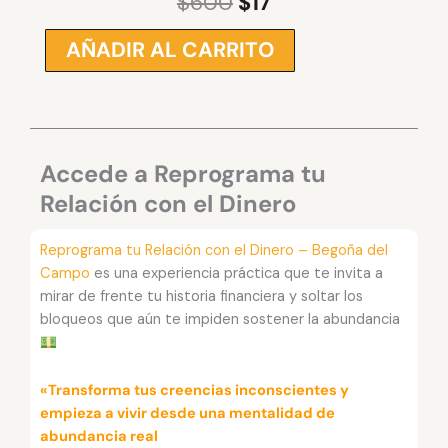
$
600
$
17
El
El
precio
precio
AÑADIR AL CARRITO
Reprograma
original
actual
tu
era:
es:
Relación
$600.
$17.
con
el
Dinero
Accede a Reprograma tu
-
Relación con el Dinero
Begoña
del
Reprograma tu Relación con el Dinero – Begoña del
Campo
Campo
es una experiencia práctica que te invita a
cantidad
mirar de frente tu historia financiera y soltar los
bloqueos que aún te impiden sostener la abundancia
«Transforma tus creencias inconscientes y
empieza a vivir desde una mentalidad de
abundancia real