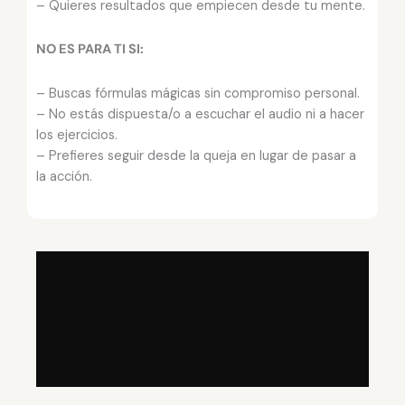
– Quieres resultados que empiecen desde tu mente.
NO ES PARA TI SI:
– Buscas fórmulas mágicas sin compromiso personal.
– No estás dispuesta/o a escuchar el audio ni a hacer
los ejercicios.
– Prefieres seguir desde la queja en lugar de pasar a
la acción.