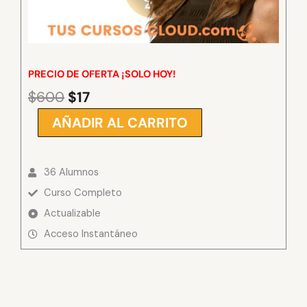
PRECIO DE OFERTA ¡SOLO HOY!
$
600
$
17
El
El
precio
precio
AÑADIR AL CARRITO
Reprograma
original
actual
tu
era:
es:
Relación
$600.
$17.
36 Alumnos
con
el
Curso Completo
Dinero
Actualizable
-
Acceso Instantáneo
Begoña
del
Campo
cantidad