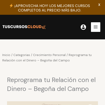
X
¡APROVECHA HOY! LOS MEJORES CURSOS
COMPLETOS AL PRECIO MÁS BAJO.
Ir
al
contenido
Inicio
/
Categorias
/
Crecimiento Personal
/ Reprograma tu
Relación con el Dinero – Begoña del Campo
Reprograma tu Relación con el
Dinero – Begoña del Campo