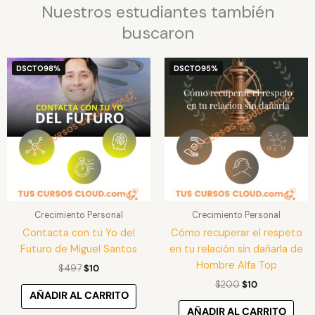
Nuestros estudiantes también
buscaron
El
El
El
El
DSCTO
98%
DSCTO
95%
precio
precio
precio
precio
original
actual
original
actual
era:
es:
era:
es:
$497.
$10.
$200.
$10.
Crecimiento Personal
Crecimiento Personal
Contacta con tu Yo del
Cómo recuperar el respeto
Futuro de Miguel Santos
en tu relación sin dañarla de
Hombre Alfa Top
$
497
$
10
$
200
$
10
AÑADIR AL CARRITO
AÑADIR AL CARRITO