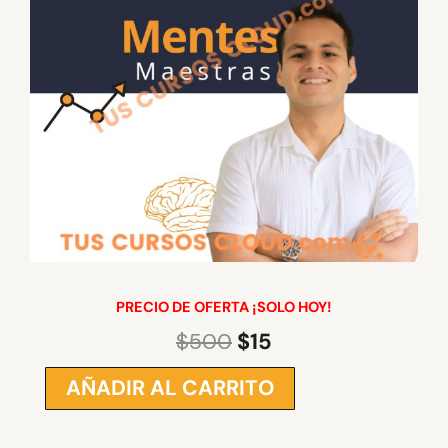
PRECIO DE OFERTA ¡SOLO HOY!
$
500
$
15
El
El
precio
precio
AÑADIR AL CARRITO
Mentes
original
actual
Maestras
era:
es:
Virtual
$500.
$15.