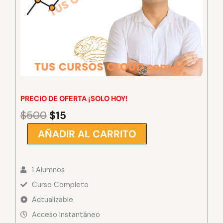
PRECIO DE OFERTA ¡SOLO HOY!
$
500
$
15
El
El
precio
precio
AÑADIR AL CARRITO
Mentes
original
actual
Maestras
era:
es:
Virtual
$500.
$15.
1 Alumnos
de
Gerald
Curso Completo
Confienza
Actualizable
cantidad
Acceso Instantáneo