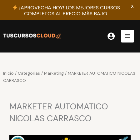
X
¡APROVECHA HOY! LOS MEJORES CURSOS
COMPLETOS AL PRECIO MÁS BAJO.
Ir
al
contenido
Inicio
/
Categorias
/
Marketing
/ MARKETER AUTOMATICO NICOLAS
CARRASCO
MARKETER AUTOMATICO
NICOLAS CARRASCO