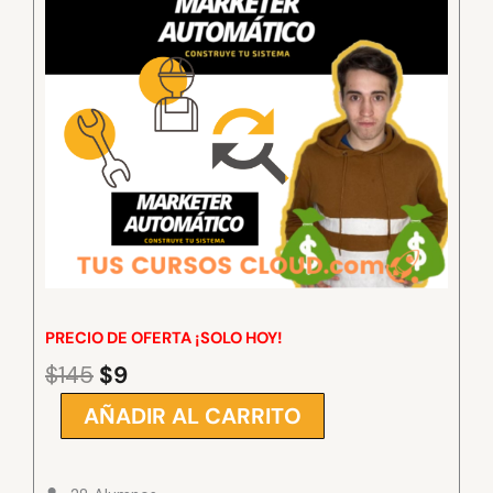
PRECIO DE OFERTA ¡SOLO HOY!
$
145
$
9
El
El
precio
precio
AÑADIR AL CARRITO
MARKETER
original
actual
AUTOMATICO
era:
es:
NICOLAS
$145.
$9.