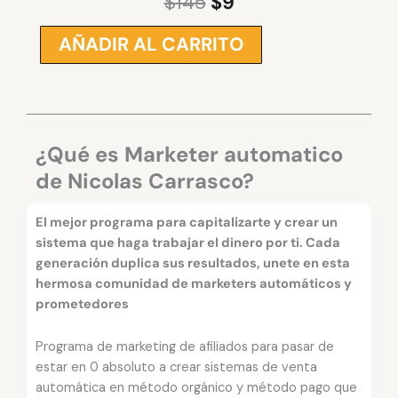
$
145
$
9
El
El
precio
precio
AÑADIR AL CARRITO
MARKETER
original
actual
AUTOMATICO
era:
es:
NICOLAS
$145.
$9.
CARRASCO
cantidad
¿Qué es Marketer automatico
de Nicolas Carrasco?
El mejor programa para capitalizarte y crear un
sistema que haga trabajar el dinero por ti. Cada
generación duplica sus resultados, unete en esta
hermosa comunidad de marketers automáticos y
prometedores
Programa de marketing de afiliados para pasar de
estar en 0 absoluto a crear sistemas de venta
automática en método orgánico y método pago que