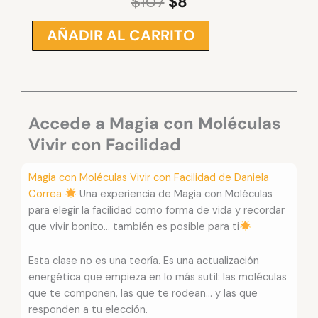
$
107
$
8
El
El
precio
precio
AÑADIR AL CARRITO
Magia
original
actual
con
era:
es:
Moléculas
$107.
$8.
Vivir
con
Facilidad
Accede a Magia con Moléculas
-
Vivir con Facilidad
Daniela
Correa
Magia con Moléculas Vivir con Facilidad de Daniela
cantidad
Correa
Una experiencia de Magia con Moléculas
para elegir la facilidad como forma de vida y recordar
que vivir bonito… también es posible para ti
Esta clase no es una teoría. Es una actualización
energética que empieza en lo más sutil: las moléculas
que te componen, las que te rodean… y las que
responden a tu elección.