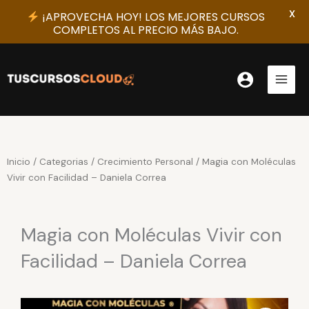
X
¡APROVECHA HOY! LOS MEJORES CURSOS
COMPLETOS AL PRECIO MÁS BAJO.
Ir
al
contenido
Inicio
/
Categorias
/
Crecimiento Personal
/ Magia con Moléculas
Vivir con Facilidad – Daniela Correa
Magia con Moléculas Vivir con
Facilidad – Daniela Correa