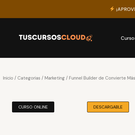
¡APROVE
Ir
al
contenido
Curso
Inicio
/
Categorias
/
Marketing
/ Funnel Builder de Convierte Má
CURSO ONLINE
DESCARGABLE