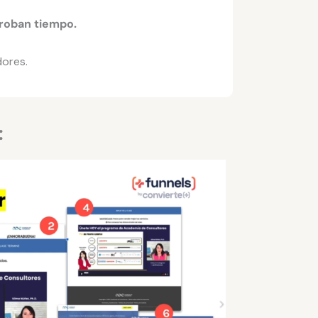
roban tiempo.
dores.
: