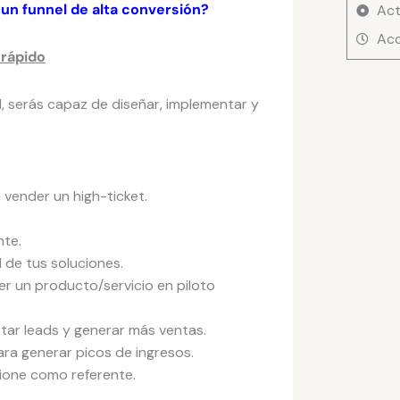
cantid
 un funnel de alta conversión?
Act
Acc
rápido
d, serás capaz de diseñar, implementar y
vender un high-ticket.
nte.
 de tus soluciones.
r un producto/servicio en piloto
tar leads y generar más ventas.
ra generar picos de ingresos.
cione como referente.