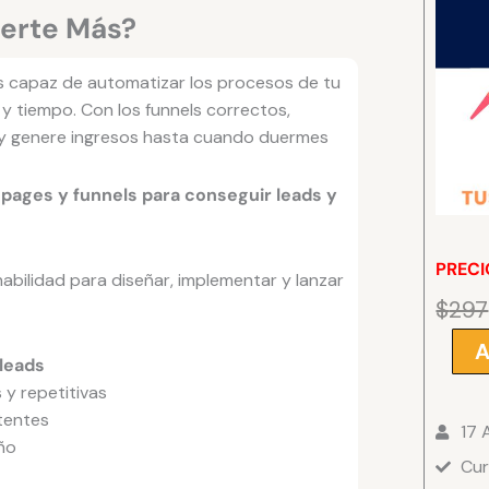
ierte Más?
s capaz de automatizar los procesos de tu
y tiempo. Con los funnels correctos,
 y genere ingresos hasta cuando duermes
pages y funnels para conseguir leads y
PRECI
habilidad para diseñar, implementar y lanzar
$
297
A
Funnel
leads
Builder
y repetitivas
de
stentes
17 
Convie
ño
Cur
Más