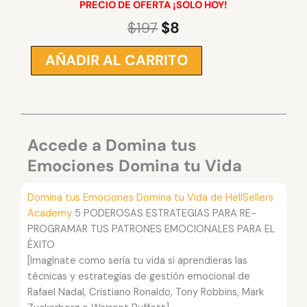
PRECIO DE OFERTA ¡SOLO HOY!
$
197
$
8
El
El
precio
precio
AÑADIR AL CARRITO
Domina
original
actual
tus
era:
es:
Emociones
$197.
$8.
Domina
tu
Vida
Accede a Domina tus
-
Emociones Domina tu Vida
HellSellers
Academy
Domina tus Emociones Domina tu Vida de HellSellers
cantidad
Academy
5 PODEROSAS ESTRATEGIAS PARA RE-
PROGRAMAR TUS PATRONES EMOCIONALES PARA EL
ÉXITO
[Imagínate como sería tu vida si aprendieras las
técnicas y estrategias de gestión emocional de
Rafael Nadal, Cristiano Ronaldo, Tony Robbins, Mark