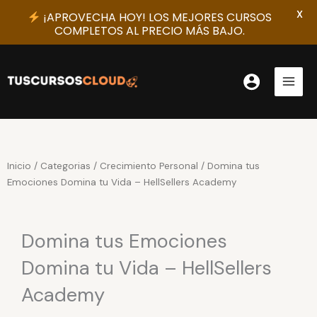
X
¡APROVECHA HOY! LOS MEJORES CURSOS
COMPLETOS AL PRECIO MÁS BAJO.
Ir
al
contenido
Inicio
/
Categorias
/
Crecimiento Personal
/ Domina tus
Emociones Domina tu Vida – HellSellers Academy
Domina tus Emociones
Domina tu Vida – HellSellers
Academy