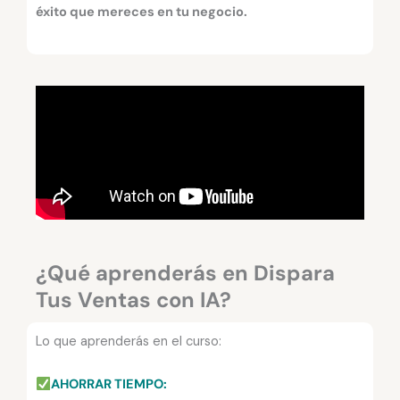
éxito que mereces en tu negocio.
¿Qué aprenderás en Dispara
Tus Ventas con IA?
Lo que aprenderás en el curso:
AHORRAR TIEMPO: