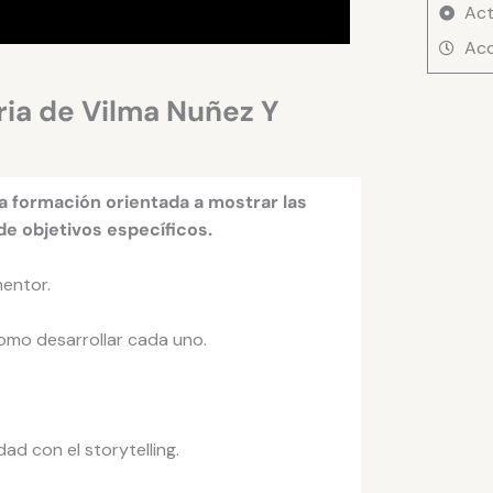
Nuñez
Act
Y
Acc
Ismael
Cala
ia de Vilma Nuñez Y
cantid
a formación orientada a mostrar las
e objetivos específicos.
mentor.
omo desarrollar cada uno.
ad con el storytelling.