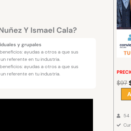
Nuñez Y Ismael Cala?
iduales y grupales
 beneficios: ayudas a otros a que sus
un referente en tu industria.
 beneficios: ayudas a otros a que sus
PRECI
un referente en tu industria.
$
97
A
Curso
Mas
Mentor
54
de
Cur
Vilma