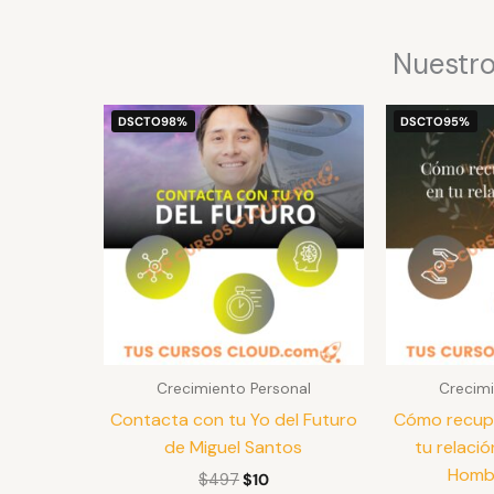
Nuestro
El
El
DSCTO
98%
DSCTO
95%
precio
precio
original
actual
era:
es:
$497.
$10.
Crecimiento Personal
Crecimi
Contacta con tu Yo del Futuro
Cómo recupe
de Miguel Santos
tu relació
Hombr
$
497
$
10