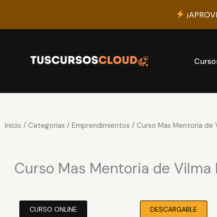
¡APROVE
Ir
al
contenido
Curso
Inicio
/
Categorias
/
Emprendimientos
/ Curso Mas Mentoria de 
Curso Mas Mentoria de Vilma 
CURSO ONLINE
DESCARGABLE