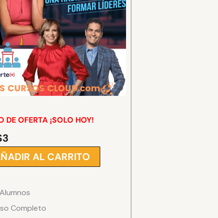
O DE OFERTA ¡SOLO HOY!
$
3
El
El
precio
precio
ÑADIR AL CARRITO
original
actual
era:
es:
ia
$97.
$3.
 Alumnos
so Completo