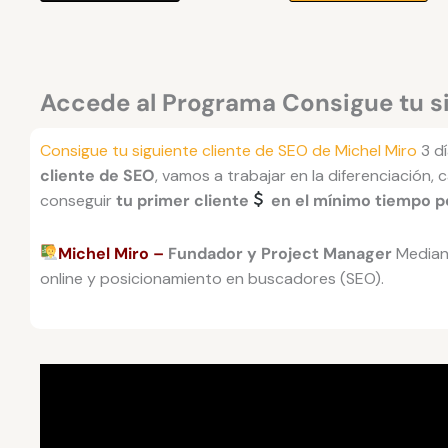
Accede al Programa Consigue tu si
Consigue tu siguiente cliente de SEO de Michel Miro
3 dí
cliente de SEO
, vamos a trabajar en la diferenciación,
conseguir
tu primer cliente
en el mínimo tiempo p
Michel Miro –
Fundador y Project Manager
Mediant
online y posicionamiento en buscadores (SEO).