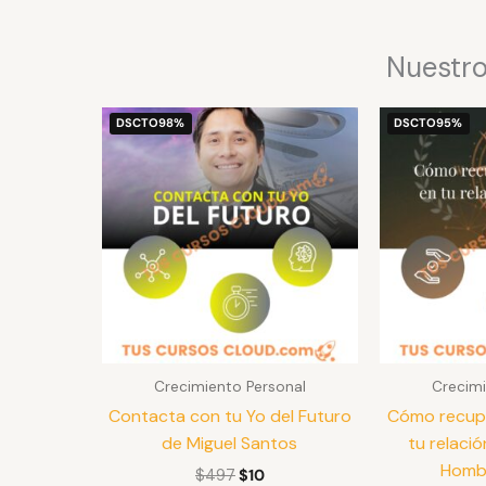
Nuestro
El
El
DSCTO
98%
DSCTO
95%
precio
precio
original
actual
era:
es:
$497.
$10.
Crecimiento Personal
Crecimi
Contacta con tu Yo del Futuro
Cómo recupe
de Miguel Santos
tu relació
Hombr
$
497
$
10