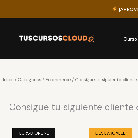
¡APROVE
Ir
al
contenido
Curso
Inicio
/
Categorias
/
Ecommerce
/ Consigue tu siguiente cliente
Consigue tu siguiente cliente
CURSO ONLINE
DESCARGABLE