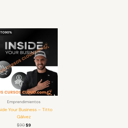
El
El
CTO
90%
precio
precio
original
actual
era:
es:
$90.
$9.
Emprendimientos
side Your Business – Titto
Gálvez
$
90
$
9