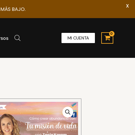
X
 MÁS BAJO.
rsos
MI CUENTA