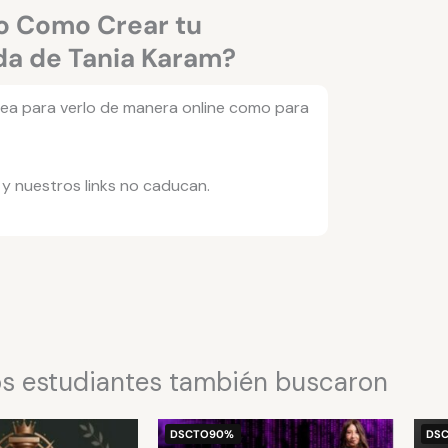
to Como Crear tu
da de Tania Karam?
 sea para verlo de manera online como para
y nuestros links no caducan.
s estudiantes también buscaron
El
El
El
El
DSCTO
90%
DS
precio
precio
precio
precio