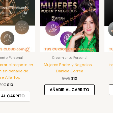
original
actual
original
actual
era:
es:
era:
es:
$200.
$10.
$100.
$10.
ento Personal
Crecimiento Personal
rar el respeto en
Mujeres Poder y Negocios –
In
n sin dañarla de
Daniela Correa
e Alfa Top
$
100
$
10
200
$
10
AÑADIR AL CARRITO
 AL CARRITO