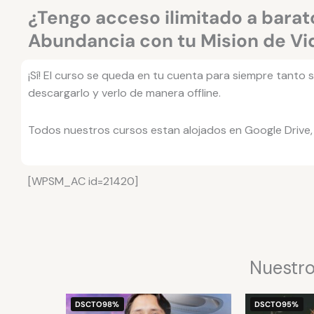
¿Tengo acceso ilimitado a bara
Abundancia con tu Mision de Vi
¡Sí! El curso se queda en tu cuenta para siempre tanto
descargarlo y verlo de manera offline.
Todos nuestros cursos estan alojados en Google Drive, 
[WPSM_AC id=21420]
Nuestro
El
El
DSCTO
98%
DSCTO
95%
precio
precio