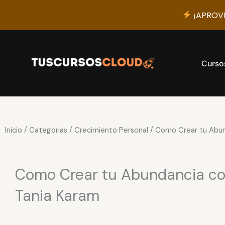
¡APROVE
Ir
al
contenido
Curso
Inicio
/
Categorias
/
Crecimiento Personal
/ Como Crear tu Abund
Como Crear tu Abundancia con
Tania Karam