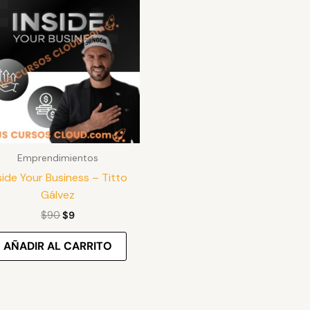
original
actual
era:
es:
$90.
$9.
Emprendimientos
side Your Business – Titto
Gálvez
$
90
$
9
AÑADIR AL CARRITO