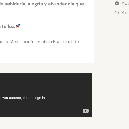
tu
Act
de sabiduría, alegría y abundancia que
Mision
Acc
de
Vida
tu luz.
de
Tania
la Mejor conferencista Espiritual de
Karam
cantid