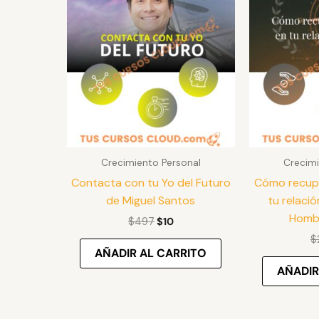
original
actual
era:
es:
$497.
$10.
Crecimiento Personal
Crecimi
Contacta con tu Yo del Futuro
Cómo recupe
de Miguel Santos
tu relació
Hombr
$
497
$
10
$
AÑADIR AL CARRITO
AÑADIR