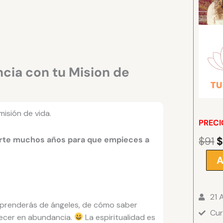
cia con tu Mision de
misión de vida.
PRECI
rarte muchos años para que empieces a
$
91
E
p
A
Como
o
Crear
e
tu
$
21 
Abund
í aprenderás de ángeles, de cómo saber
Cur
con
recer en abundancia.
La espiritualidad es