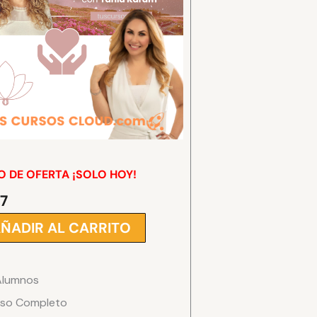
O DE OFERTA ¡SOLO HOY!
$
7
l
El
recio
precio
ÑADIR AL CARRITO
riginal
actual
ra:
es:
91.
$7.
Alumnos
ancia
so Completo